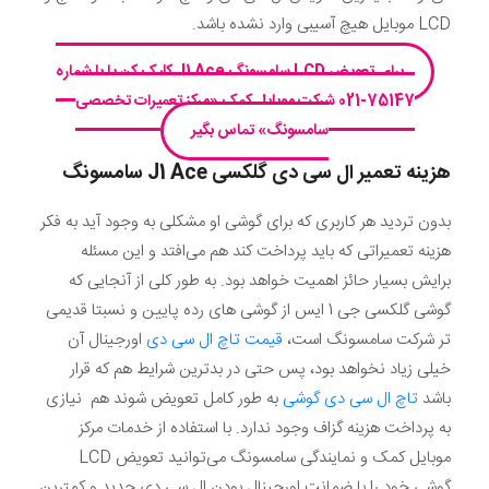
LCD موبایل هیچ آسیبی وارد نشده باشد.
برای تعویض LCD سامسونگ J1 Ace کلیک کن یا با شماره
75147-021 شرکت موبایل‌ کمک «مرکز تعمیرات تخصصی
سامسونگ» تماس بگیر
هزینه تعمیر ال سی دی گلکسی
J1 Ace
سامسونگ
بدون تردید هر کاربری که برای گوشی او مشکلی به وجود آید به فکر
هزینه تعمیراتی که باید پرداخت کند هم می‌افتد و این مسئله
برایش بسیار حائز اهمیت خواهد بود. به طور کلی از آنجایی که
گوشی گلکسی جی 1 ایس از گوشی های رده پایین و نسبتا قدیمی
تر شرکت سامسونگ است،
قیمت تاچ ال سی دی
اورجینال آن
خیلی زیاد نخواهد بود، پس حتی در بدترین شرایط هم که قرار
باشد
تاچ ال سی دی گوشی
به طور کامل تعویض شوند هم نیازی
به پرداخت هزینه گزاف وجود ندارد. با استفاده از خدمات مرکز
موبایل کمک و نمایندگی سامسونگ می‌توانید تعویض LCD
گوشی خود را با ضمانت اورجینال بودن ال سی دی جدید و کمترین