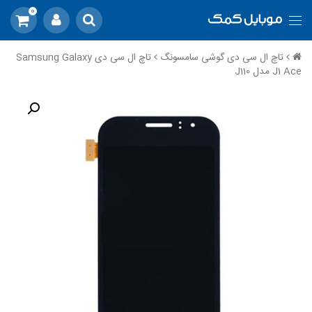
0
تاچ ال سی دی گوشی سامسونگ
تاچ ال سی دی Samsung Galaxy
J1 Ace مدل J110