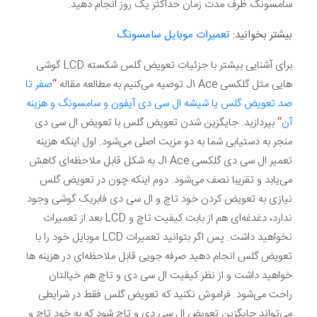
سامسونگ ظرف مدت زمان حداکثر یک روز انجام دهید.
بیشتر بخوانید:
تعمیرات موبایل سامسونگ
برای آشنایی بیشتر با جزئیات تعویض گلس شکسته LCD گوشی
هایی مثل گلکسی J1 Ace توصیه می‌کنیم به مطالعه مقاله
“
صفر تا
صد تعویض گلس یا شیشه ال سی دی آیفون و سامسونگ و هزینه
آن
“
بپردازید. جایگزین شدن تعویض گلس با تعویض ال سی دی
منجر به دستیابی شما به دو مزیت اصلی می‌شود. اول اینکه هزینه
تعمیر ال سی دی گلکسی J1 Ace به شکل قابل ملاحظه‌ای کاهش
می‌یابد و تقریبا نصف می‌شود. دوم اینکه چون در تعویض گلس
نیازی به تعویض کردن خود تاچ و ال سی دی فابریک گوشی وجود
ندارد، دغدغه‌ای هم از بابت کیفیت تاچ و LCD بعد از تعمیرات
نخواهید داشت. پس اگر بتوانید تعمیرات LCD موبایل خود را با
تعویض گلس انجام دهید صرفه جویی قابل ملاحظه‌ای در هزینه ها
خواهید داشت و از نظر کیفیت ال سی دی و تاچ هم خیالتان
راحت می‌شود. فراموش نکنید که تعویض گلس فقط در شرایطی
می‌تواند جایگزین تعویض ال سی دی و تاچ شود که به خود تاچ و