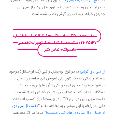
یک
تاچ ال سی دی گوشی
جدید روی آن نصب می‌شوند. نکته‌ای
که در این بین وجود دارد مربوط به اورجینال بودن ال سی دی
جدیدی خواهد بود که روی گوشی نصب شده است.
برای تعویض LCD سامسونگ J1 Ace کلیک کن یا با شماره
75147-021 شرکت موبایل‌ کمک «مرکز تعمیرات تخصصی
سامسونگ» تماس بگیر
ال سی دی گوشی
در دو نوع اورجینال و کپی (غیر اورجینال) موجود
هستند و زمانی که یک کاربر برای تعویض این قطعه وارد عمل
می‌شود می‌تواند مابین این دو یکی از آن ها را برای نصب در
دستگاه انتخاب کند. حتما این پرسش در ذهنتان ایجاد شده که
تفاوت مابین این دو نوع LCD در چیست؟ برای کسب اطلاعات
دقیق در رابطه با این موضوع به مطالعه مقاله
“
تفاوت ال سی دی
اورجینال و ال سی دی های کپی چیست؟
“
بپردازید. اگر بخواهیم