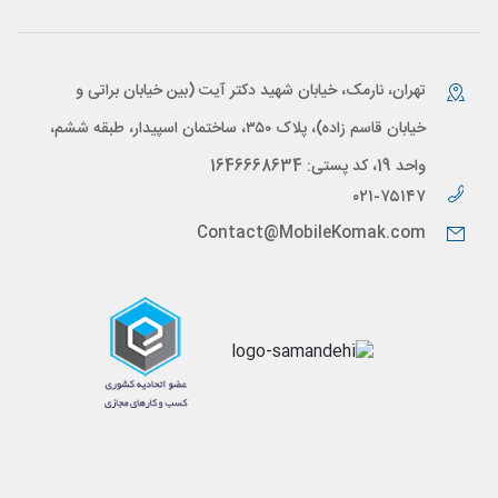
تهران، نارمک، خیابان شهید دکتر آیت (بین خیابان براتی و
خیابان قاسم زاده)، پلاک ۳۵۰، ساختمان اسپیدار، طبقه ششم،
واحد 19، کد پستی: 1646668634
۰۲۱-۷۵۱۴۷
Contact@MobileKomak.com