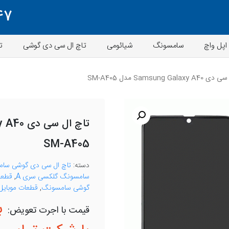
47
اپل واچ
سامسونگ
شیائومی
تاچ ال سی دی گوشی
ت
Samsung Gala مدل SM-A405
SM-A405
دسته:
تاچ ال سی دی گوشی سا
سامسونگ گلکسی سری A
,
قطعا
گوشی سامسونگ
,
قطعات موبایل
ب