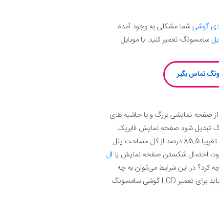
دی گوشی
شما مشکلی به وجود آمده
یل
سامسونگ تعمیر کنید. با موبایل
عتا از صفحه نمایشی بزرگ و با حاشیه های
ونگ تبدیل شود صفحه نمایش فابریک
این گوشی از نوع سوپر آمولد (Super AMOLED) و 5.9 اینچی است و رزولوشن 2340 در 1080 پیکسل را ارائه می‌کند و تقریبا 85.5 درصد از کل مساحت پنل
رد شود، احتمال شکستن صفحه نمایش یا
ال
سونگ Galaxy A40 مشکلی به وجود آمد باید چه کرد؟ در این شرایط می‌توان به چه
تعمیرکاری اعتماد کرد و برای تعمیر ال سی دی گلکسی A40 باید به چه نکاتی توجه داشت؟ برای از اصلی ترین نکاتی که باید برای تعمیر LCD گوشی سامسونگ