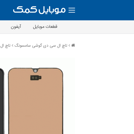
قطعات موبایل
آیفون
تاچ ال سی دی گوشی سامسونگ
تاچ ال سی دی xy A40