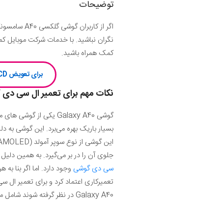
توضیحات
اگر از کاربران گوشی گلکسی A40 سامسونگ (Samsung Galaxy A40) هستید و بنا به هر دلیل در عملکرد
نگران نباشید. با خدمات شرکت موبایل کمک می‌توانید ال س
کمک همراه باشید.
برای تعویض LCD سامسونگ A40 کلیک کن یا با شماره 75147-021 گارانتی رسمی تعمیرات سامسونگ تماس بگیر
نکات مهم برای تعمیر ال سی دی
گوشی Galaxy A40 یکی 
بسیار باریک بهره می‌برد. این گوشی ب
جلوی آن را در بر می‌گیرد. به همین دلی
سی دی گوشی
Galaxy A40 در نظر گرفته شوند شامل موارد زیر هستند: