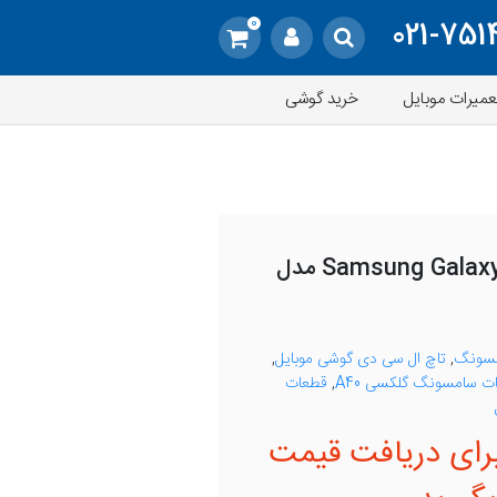
0
021-751
عمیرات موبایل
خرید گوشی
تاچ ال سی دی Samsung Galaxy A40 مدل
مسونگ
,
تاچ ال سی دی گوشی موبایل
,
ت سامسونگ گلکسی A40
,
قطعات
رای دریافت قیمت