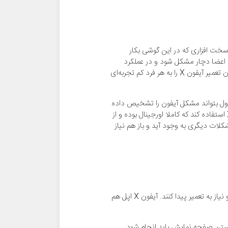
اجزای سخت افزاری که در این گوشی بکار
 به وجود می‌آورند. زمانی که یکی از این اعضا دچار مشکل شود و در عملکرد
گوشی خلل ایجاد گردد، تعمیر آیفون X ضروری می‌شود. اما به دلیل طراحی خاصی که اپل در این گوشی بکار برده نمی‌توان تعمیر آیفون X را به هر فرد کم تجربه‌ای
باشد و در قدم اول بتواند مشکل آیفون را تشخیص داده
و سپس با در نظر گرفتن تمام استانداردهای لازم به تعمیر آن بپردازد. همچنین وی باید از قطعاتی در حین تعمیر آیفون X استفاده کند که کاملا اورجینال بوده و از
ات دیگری به وجود آید و باز هم نیاز
هر چقدر هم که یک گوشی کیفیت ساخت بالایی داشته باشد، باز هم ممکن است بنا به دلایل مختلف دچار مشکل شده و نیاز به تعمیر پیدا کنند. آیفون X اپل هم
 X است که عموما به دلیل شکستن صفحه نمایش باید انجام شود.