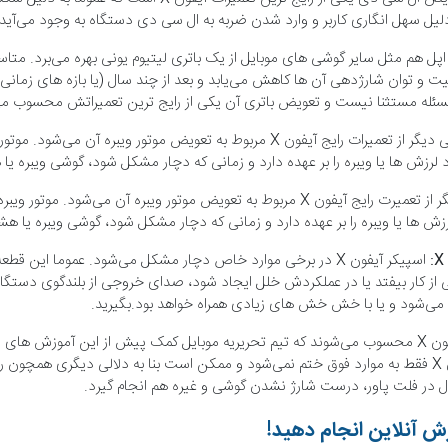
 سهل انگاری کاربر و وارد شدن ضربه به ال سی دی دستگاه به وجود می‌آید.
یفون X اپل هم مثل سایر گوشی های موبایل از یک باتری لیتیوم یونی بهره می‌برد. مت
ت و توان شارژدهی آن ها کاهش می‌یابد و بعد از چند سال (یا بازه های زمانی ک
یکی دیگر از تعمیرات رایج آیفون X مربوط به تعویض موتور ویبره 
رزش ها یا ویبره را بر عهده دارد و زمانی که دچار مشکل شود، گوشی ویبره یا ه
یکی دیگر از تعمیرت رایج آیفون X مربوط به تعویض موتور ویبره آن می‌ش
 ها یا ویبره را بر عهده دارد و زمانی که دچار مشکل شود، گوشی ویبره یا هشدا
X
:
اسپیکر آیفون X در برخی موارد خاص دچار مشکل می‌شود. عموما ای
از کار بیفتد یا در عملکردش خلل ایجاد شود، صدای خروجی از بلندگوی دستگاه کی
می‌شود و یا با خش خش های زیادی همراه خواهد بود.بگیرید.
موارد فوق تنها بخشی از تعمیرات رایج آیفون X محسوب می‌شوند که تیم تحریریه موبایل کمک پیش از این 
این تعمیرات ارائه کرده است. تعمیر آیفون X فقط به موارد فوق ختم نمی‌شود و ممکن است بنا به دلا
تلال در فلت پاور، درست شارژ نشدن گوشی و غیره هم انجام گیرد.
ش آنلاین انجام دهید!