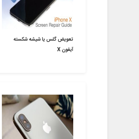
تعویض گلس یا شیشه شکسته
آیفون X