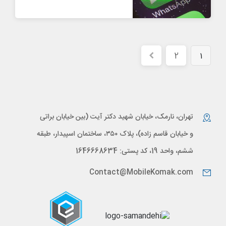
2
1
تهران، نارمک، خیابان شهید دکتر آیت (بین خیابان براتی
و خیابان قاسم زاده)، پلاک ۳۵۰، ساختمان اسپیدار، طبقه
ششم، واحد 19، کد پستی: 1646668634
Contact@MobileKomak.com