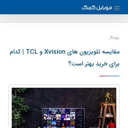
رپورتاژ
مقایسه تلویزیون های Xvision و TCL | کدام
برای خرید بهتر است؟