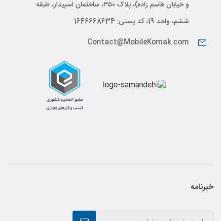
و خیابان قاسم زاده)، پلاک ۳۵۰، ساختمان اسپیدار، طبقه
ششم، واحد 19، کد پستی: 1646668634
Contact@MobileKomak.com
خبرنامه