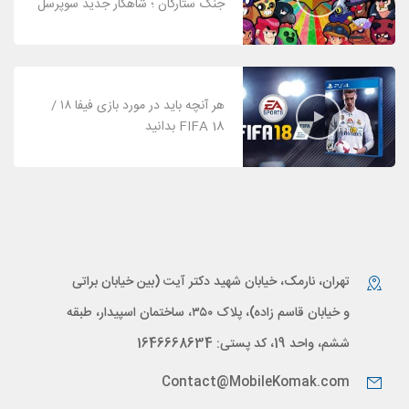
جنگ ستارگان ؛ شاهکار جدید سوپرسل
هر آنچه باید در مورد بازی فیفا ۱۸ /
FIFA 18 بدانید
تهران، نارمک، خیابان شهید دکتر آیت (بین خیابان براتی
و خیابان قاسم زاده)، پلاک ۳۵۰، ساختمان اسپیدار، طبقه
ششم، واحد 19، کد پستی: 1646668634
Contact@MobileKomak.com