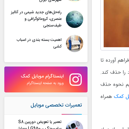
شهرهای ایران
راه‌حل‌های جدید شیمی در آنالیز
عنصری، کروماتوگرافی و
طیف‌سنجی
اهمیت بسته بندی در اسباب
کشی
ی او اس 10 این قابلیت را فراهم آورده تا
 را حذف کند.
اینستاگرام موبایل کمک
ورود به صفحه اینستاگرام
ریم نحوه حذف
یل کمک
همراه
تعمیرات تخصصی موبایل
تعمیر یا تعویض دوربین S8
سامسونگ – G950 | موبایل