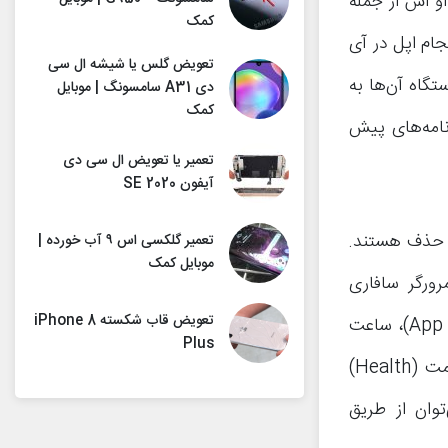
در سیستم عامل آی او اس از جمله
کمک
جام اپل در آی
تعویض گلس یا شیشه ال سی
دستگاه آن‌ها به
دی A31 سامسونگ | موبایل
کمک
ف برنامه‌های پیش
تعمیر یا تعویض ال سی دی
آیفون SE 2020
ابل حذف هستند.
تعمیر گلکسی اس ۹ آب خورده |
موبایل کمک
ی نظیر اپلیکیشن دوربین (Camera)، تنظیمات (Settings)، مرورگر سافاری
تعویض قاب شکسته iPhone 8
(Safari)، فایند آیفون (Find iPhone)، والیت (Wallet) ، اپ استور (App Store)، ساعت
Plus
(Clock)، پیامک‌ها (Messages)، لیست تماس‌ها (Phone) و اپلیکیشن سلامت (Health)
توان از طریق