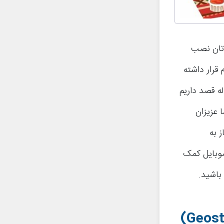
پدتان نصب
قرار داشته
له قصد داریم
نستاگرام (Geostickers) را به شما عزیزان
 به
موبایل کمک
باشید.