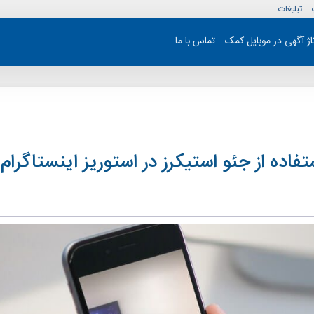
تبلیغات
تاژ آگهی در موبایل کمک
تماس با ما
اده از جئو استیکرز در استوریز اینستاگرام