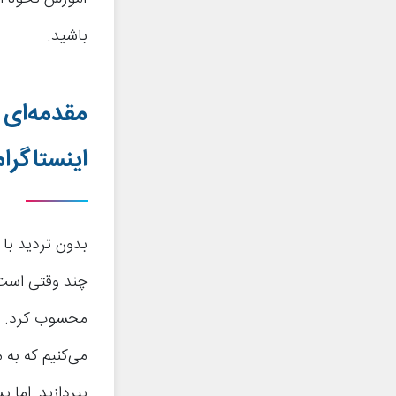
باشید.
مقدمه‌ای د
اینستاگرام
چند وقتی است ک
محسوب کرد. به
می‌کنیم که به م
بپردازید. اما 