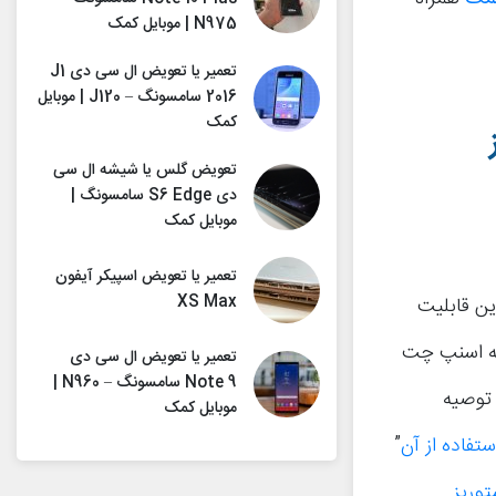
N975 | موبایل کمک
تعمیر یا تعویض ال سی دی J1
2016 سامسونگ – J120 | موبایل
کمک
تعویض گلس یا شیشه ال سی
دی S6 Edge سامسونگ |
موبایل کمک
تعمیر یا تعویض اسپیکر آیفون
XS Max
Instagra) آشنا هستید. این قابلیت
لیه اسنپ چت
تعمیر یا تعویض ال سی دی
Note 9 سامسونگ – N960 |
 توصیه
موبایل کمک
”
توریز