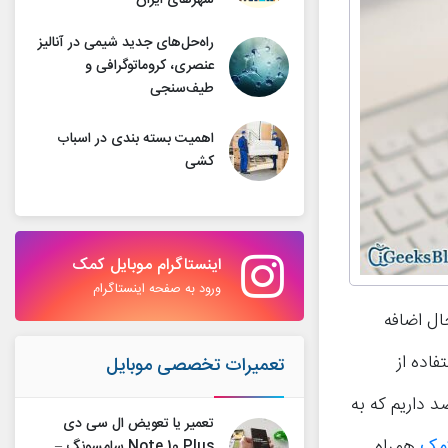
شهرهای ایران
راه‌حل‌های جدید شیمی در آنالیز
عنصری، کروماتوگرافی و
طیف‌سنجی
اهمیت بسته بندی در اسباب
کشی
اینستاگرام موبایل کمک
ورود به صفحه اینستاگرام
شتری از اپلیکیشن اسنپ چت (Snapchat) در حال اضافه
فاده از
تعمیرات تخصصی موبایل
 داریم که به
تعمیر یا تعویض ال سی دی
کمک
همراه
Note 10 Plus سامسونگ –