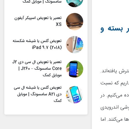
سامسونگ | موبایل کمک
تعمیر یا تعویض اسپیکر آیفون
XS
ر بسته و
تعویض گلس یا شیشه شکسته
(iPad 9.7 (2018
تعمیر یا تعویض ال سی دی J2
Core سامسونگ – J260 |
ش یافته‌اند.
موبایل کمک
داریم که نسبت
تعویض گلس یا شیشه ال سی
دی A21 سامسونگ | موبایل
ه می‌کنیم. در
کمک
وشی اندرویدی
 می‌کنند. اما