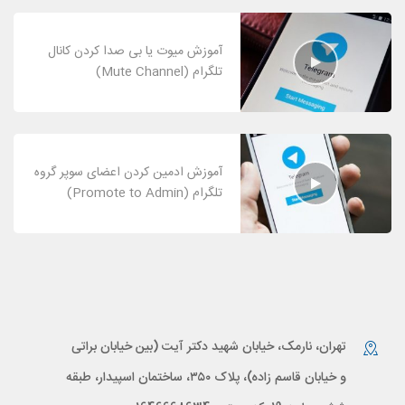
آموزش میوت یا بی صدا کردن کانال
تلگرام (Mute Channel)
آموزش ادمین کردن اعضای سوپر گروه
تلگرام (Promote to Admin)
تهران، نارمک، خیابان شهید دکتر آیت (بین خیابان براتی
و خیابان قاسم زاده)، پلاک ۳۵۰، ساختمان اسپیدار، طبقه