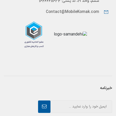
ششم، واحد 19، کد پستی: 1646668634
Contact@MobileKomak.com
خبرنامه