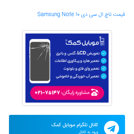
قیمت تاچ ال سی دی Samsung Note 10
کانال تلگرام موبایل کمک
ورود به کانال