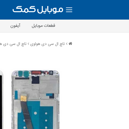
قطعات موبایل
آیفون
تاچ ال سی دی هواوی
تاچ ال سی دی هواوی  Lite