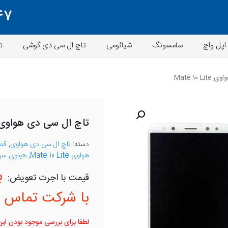
47
اپل واچ
سامسونگ
شیائومی
تاچ ال سی دی گوشی
ت
Mate 10
تاچ ال سی دی هواوی ate 10 Lite
دسته:
تاچ ال سی دی هواوی
,
قط
هواوی Mate 10 Lite
,
هواوی سری e
ب
با شرکت تماس ب
لطفا برای بررسی موجود بودن این 