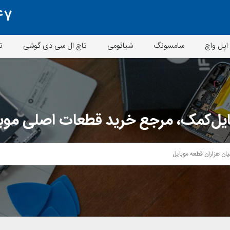
47
اپل واچ
سامسونگ
شیائومی
تاچ ال سی دی گوشی
ت
یل‌کمک، مرجع خرید قطعات اصلی موب