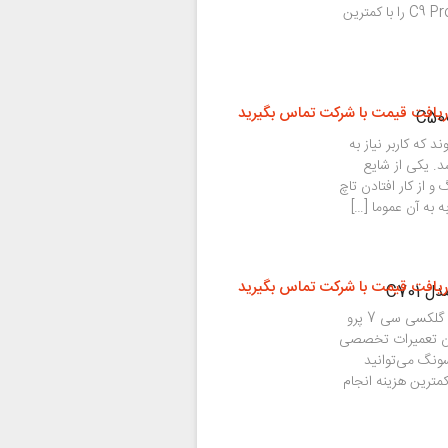
کمک و نمایندگی سامسونگ می‌توانید تاچ ال سی دی C9 Pro را با کمترین
ریافت قیمت با شرکت تماس بگیرید
 که کاربر نیاز به
ت سامسونگ C5 داشته باشد. یکی از شایع
از کار افتادن تاچ
 به آن عموما […]
ریافت قیمت با شرکت تماس بگیرید
اگر مشکلی در عملکرد تاچ ال سی دی گوشی سامسونگ گلکسی سی 7 پرو
ود آمده نگران تعمیرات تخصصی
سونگ می‌توانید
 را با ضمانت و کمترین هزینه انجام