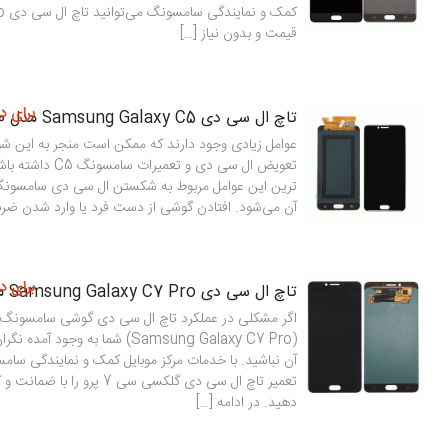
قیمت و بدون نیاز […]
برای د
تاچ ال سی دی Samsung Galaxy C5 مدل C500
عوامل زیادی وجود دارند که ممکن است منجر به این شوند
تعویض ال سی دی و تعمیرا
ترین این عوامل مربوط به شکستن ال سی دی سامسونگ و 
آن می‌شود. افتادن گوشی از دست فرد یا وارد شدن ضربه
برای د
تاچ ال سی دی Samsung Galaxy C7 Pro مدل C701
(Samsung Galaxy C7 Pro) شما به وج
آن نباشید. با خدمات مرکز موبایل کمک و نمایندگی سام
تعمیر تاچ ال سی دی گلکسی سی 7 پرو
دهید. در ادامه […]