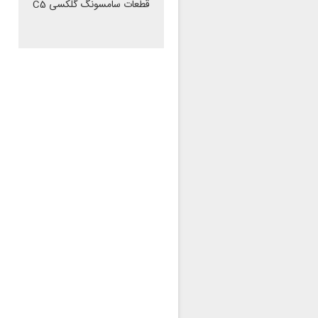
قطعات سامسونگ گلکسی C5