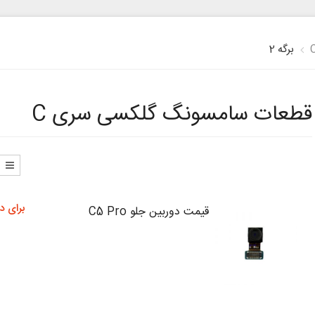
برگه 2
قطعات سامسونگ گلکسی سری C
برای د
قیمت دوربین جلو C5 Pro