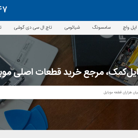
47
اپل واچ
سامسونگ
شیائومی
تاچ ال سی دی گوشی
ت
یل‌کمک، مرجع خرید قطعات اصلی موب