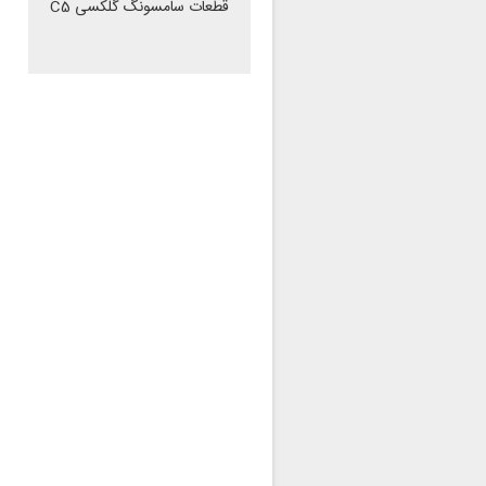
قطعات سامسونگ گلکسی C5