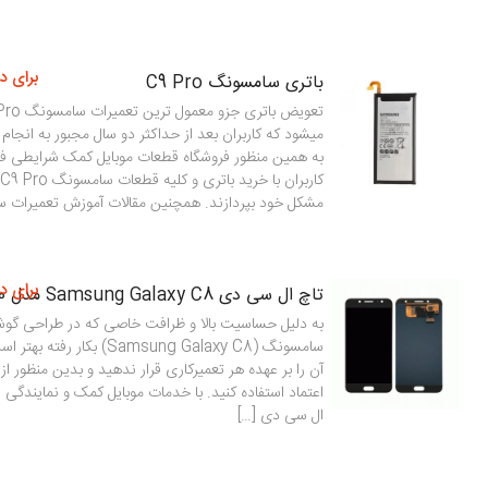
برای د
باتری سامسونگ C9 Pro
میشود که کاربران بعد از حداکثر دو سال مجبور به انجام
به همین منظور فروشگاه قطعات موبایل کمک شرایطی فر
مشکل خود بپردازند. همچنین مقالات آموزش تعمیرات سامسو
برای د
تاچ ال سی دی Samsung Galaxy C8 مدل C710
سامسونگ (Samsung Galaxy C8) بک
آن را بر عهده هر تعمیرکاری قرار ندهید و بدین منظور ا
اعتماد استفاده کنید. با خدمات موبایل کمک و نمایندگی
ال سی دی […]