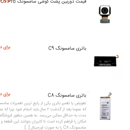
برای د
قیمت دوربین پشت گوشی سامسونگ C9 Pro
برای د
باتری سامسونگ C9
برای د
باتری سامسونگ C8
که عموما بعد از گذشت ۲ سال باید انجام شود چر
مدت به حداقل ممکن می‌رسد. به همین منظور فروشگاه 
امکان را فراهم کرده است تا کاربران بتوانند این قطعه و
سامسونگ C8 را به صورت اورجینال […]