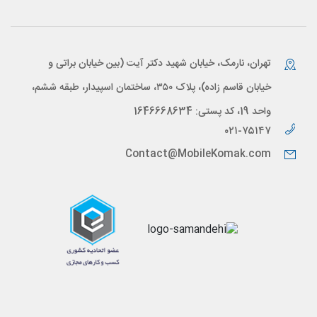
تهران، نارمک، خیابان شهید دکتر آیت (بین خیابان براتی و
خیابان قاسم زاده)، پلاک ۳۵۰، ساختمان اسپیدار، طبقه ششم،
واحد 19، کد پستی: 1646668634
۰۲۱-۷۵۱۴۷
Contact@MobileKomak.com