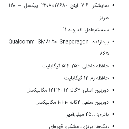
نمایشگر: 7.6 اینچ -1768×2208 پیکسل – 120
هرتز
سیستم‌عامل: اندروید 11
پردازنده: Qualcomm SM8250 Snapdragon
865
حافظه داخلی: 256-512 گیگابایت
حافظه رم: 12 گیگابایت
دوربین اصلی: 3گانه 12+12+12 مگاپیکسل
دوربین سلفی: 2گانه 10+10 مگاپیکسل
باتری: 4500 میلی‌آمپر
رنگ‌ها: برنزی، مشکی، قهوه‌ای