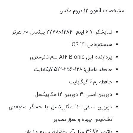
مشخصات آیفون 12 پروم مکس
نمایشگر: 6.7 اینچ- 1284×2778 پیکسل-60 هرتز
سیستم‌عامل: iOS 14
پردازنده: اپل A14 Bionic پنج نانومتری
حافظه داخلی: 128-256-512 گیگابایت
حافظه رم:6 گیگابایت
دوربین اصلی: 3 دوربین 12 مگاپیکسل
دوربین سلفی: 12 مگاپیکسل با حسگر سه‌بعدی
تشخیص چهره و عمق تصویر
باتری: 3687 میلی‌آمپر+شارژر سریع 20 وات