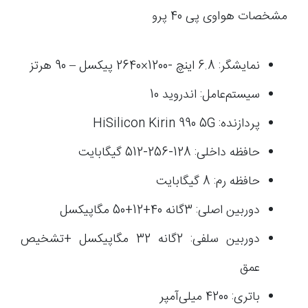
مشخصات هواوی پی 40 پرو
نمایشگر: 6.8 اینچ -1200×2640 پیکسل – 90 هرتز
سیستم‌عامل: اندروید 10
پردازنده: HiSilicon Kirin 990 5G
حافظه داخلی: 128-256-512 گیگابایت
حافظه رم: 8 گیگابایت
دوربین اصلی: 3گانه 40+12+50 مگاپیکسل
دوربین سلفی: 2گانه 32 مگاپیکسل +تشخیص
عمق
باتری: 4200 میلی‌آمپر