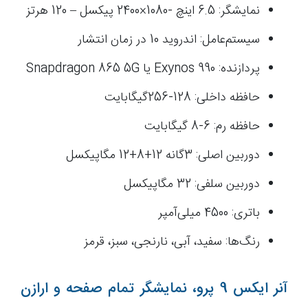
نمایشگر: 6.5 اینچ -1080×2400 پیکسل – 120 هرتز
سیستم‌عامل: اندروید 10 در زمان انتشار
پردازنده: Exynos 990 یا Snapdragon 865 5G
حافظه داخلی: 128-256گیگابایت
حافظه رم: 6-8 گیگابایت
دوربین اصلی: 3گانه 12+8+12 مگاپیکسل
دوربین سلفی: 32 مگاپیکسل
باتری: 4500 میلی‌آمپر
رنگ‌ها: سفید، آبی، نارنجی، سبز، قرمز
آنر ایکس 9 پرو، نمایشگر تمام صفحه و ارازن