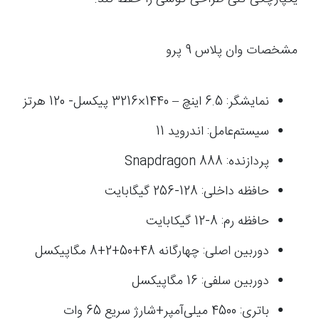
مشخصات وان پلاس 9 پرو
نمایشگر: 6.5 اینچ – 1440×3216 پیکسل- 120 هرتز
سیستم‌عامل: اندروید 11
پردازنده: Snapdragon 888
حافظه داخلی: 128-256 گیگابایت
حافظه رم: 8-12 گیکابایت
دوربین اصلی: چهارگانه 48+50+2+8 مگاپیکسل
دوربین سلفی: 16 مگاپیکسل
باتری: 4500 میلی‌آمپر+شارژ سریع 65 وات