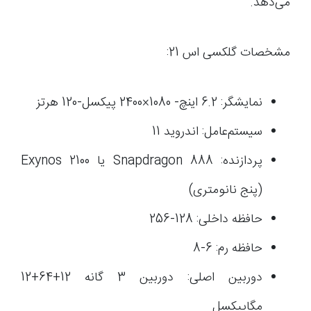
می‌دهد.
مشخصات گلکسی اس 21:
نمایشگر: 6.2 اینچ- 1080×2400 پیکسل-120 هرتز
سیستم‌عامل: اندروید 11
پردازنده: Snapdragon 888 یا Exynos 2100
(پنج نانومتری)
حافظه داخلی: 128-256
حافظه رم: 6-8
دوربین اصلی: دوربین 3 گانه 12+64+12
مگاپیکسل