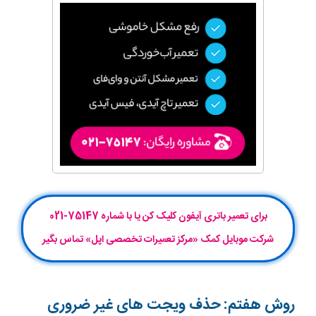
برای تعمیر باتری آیفون کلیک کن یا با شماره 75147-021
شرکت موبایل‌ کمک «مرکز تعمیرات تخصصی اپل» تماس بگیر
روش هفتم: حذف ویجت های غیر ضروری