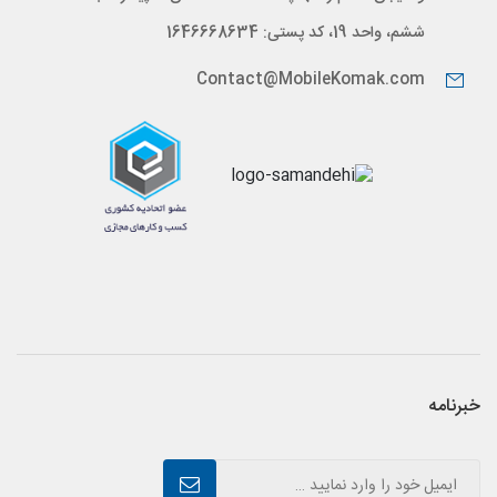
ششم، واحد 19، کد پستی: 1646668634
Contact@MobileKomak.com
خبرنامه