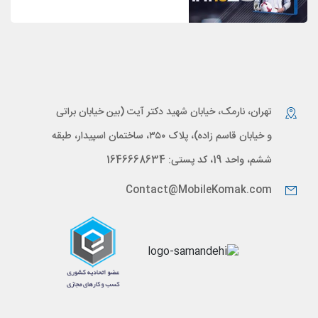
تهران، نارمک، خیابان شهید دکتر آیت (بین خیابان براتی
و خیابان قاسم زاده)، پلاک ۳۵۰، ساختمان اسپیدار، طبقه
ششم، واحد 19، کد پستی: 1646668634
Contact@MobileKomak.com