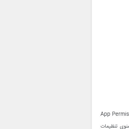
ا تنظیمات گوشی خود شوید و سپس گزینه App Permissions
ب کنید (اگر گزینه App Permissions را در منوی تنظیمات