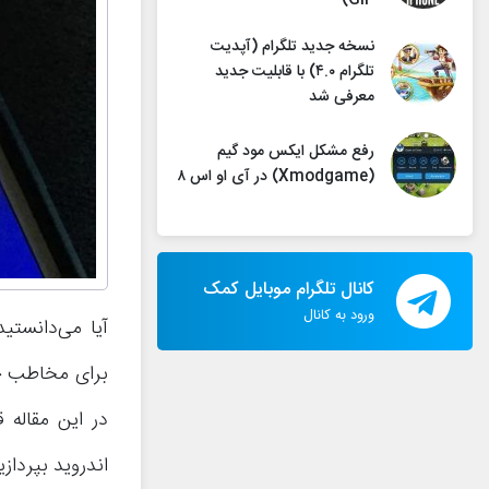
GIF)
نسخه جدید تلگرام (آپدیت
تلگرام ۴.۰) با قابلیت جدید
معرفی شد
رفع مشکل ایکس مود گیم
(Xmodgame) در آی او اس ۸
کانال تلگرام موبایل کمک
ورود به کانال
آیا می‌دانستید
برای مخاطب خ
در این مقاله
اندروید بپردازیم