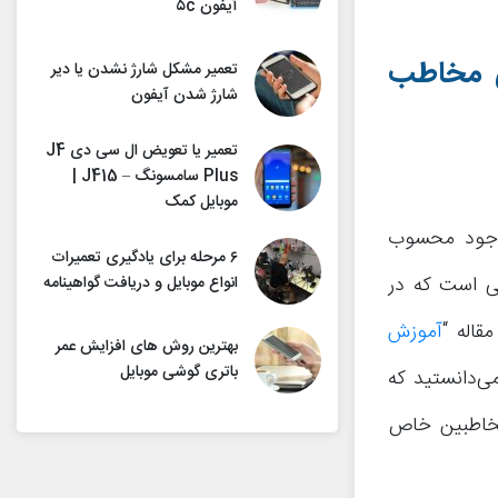
آیفون ۵c
ی مخاطب
تعمیر مشکل شارژ نشدن یا دیر
شارژ شدن آیفون
تعمیر یا تعویض ال سی دی J4
Plus سامسونگ – J415 |
موبایل کمک
موجود محسوب
۶ مرحله برای یادگیری تعمیرات
انواع موبایل و دریافت گواهینامه
یژگی هایی است که در
قاله “
آموزش
بهترین روش های افزایش عمر
باتری گوشی موبایل
 می‌دانستید که
 مخاطبین خاص