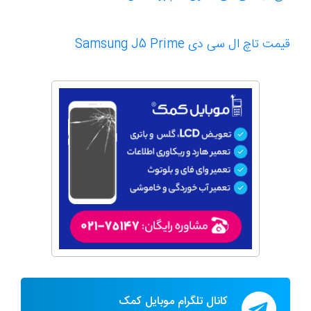
قیمت تاچ ال سی دی Samsung J5 Prime
کانال تلگرام موبایل کمک