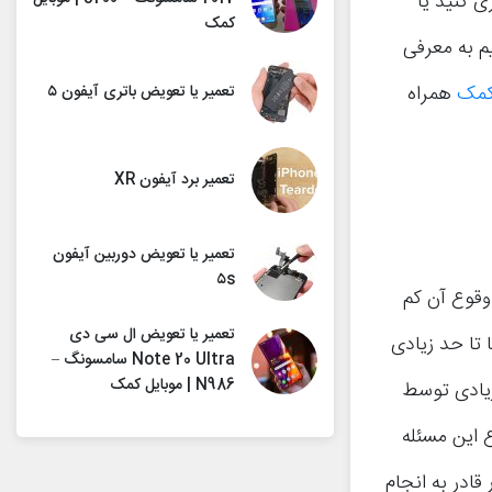
 کنید یا
کمک
م به معرفی
تعمیر یا تعویض باتری آیفون ۵
کمک
همراه
تعمیر برد آیفون XR
تعمیر یا تعویض دوربین آیفون
۵s
وقوع آن کم
تعمیر یا تعویض ال سی دی
تا حد زیادی
Note 20 Ultra سامسونگ –
N986 | موبایل کمک
زیادی توسط
 این مسئله
ادر به انجام