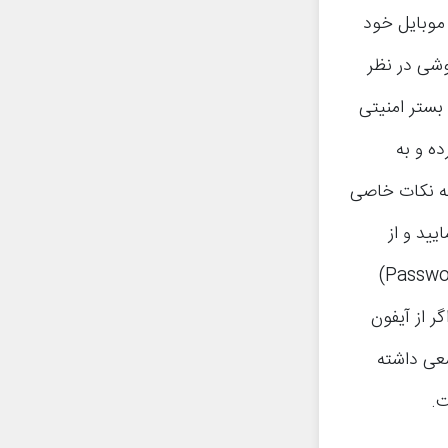
 موبایل خود
وشی در نظر
بستر امنیتی
ده و به
به نکات خاصی
یید و از
اسکنر انگشت استفاده کنید. اما اگر رمزی به شکل الگو (Pattern) یا پسورد (Password)
ر از آیفون
نکنید و سعی داشته
ت.