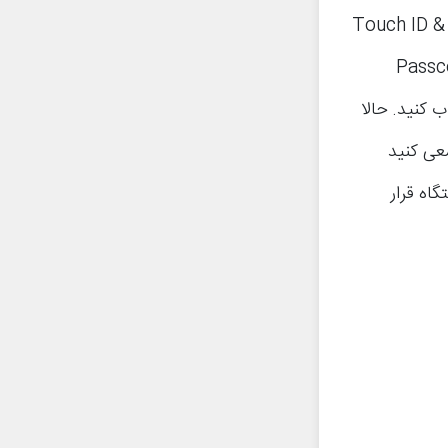
Settings آیفون شده و گزینه Touch ID & Settings
Change Passcode را انتخاب نمایید. گزینه Passcode
ینه Custom Alphanumeric Code را انتخاب کنید. حالا
سعی کنید
اه قرار