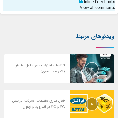
Inline Feedbacks
View all comments
ویدئوهای مرتبط
تنظیمات اینترنت همراه اول نوترینو
(اندروید، آیفون)
فعال سازی تنظیمات اینترنت ایرانسل
۴G و ۳G در اندروید و آیفون