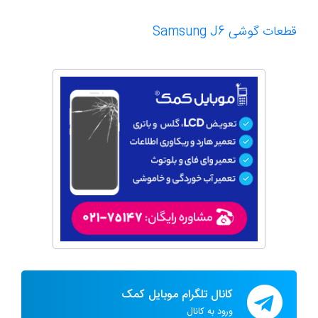
قطعات گوشی Samsung J6
کانال تلگرام موبایل کمک
ورود به کانال