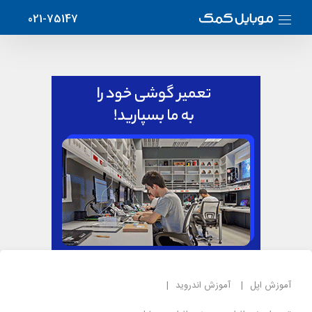
021-75147
آموزش اپل
آموزش اندروید