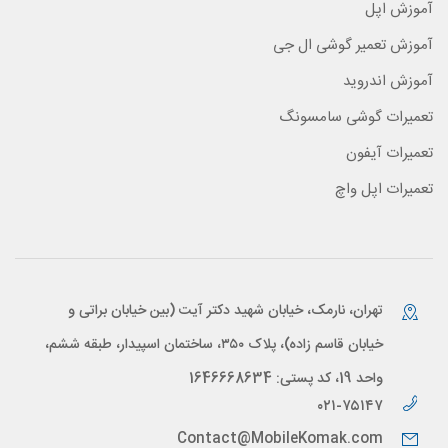
آموزش اپل
آموزش تعمیر گوشی ال جی
آموزش اندروید
تعمیرات گوشی سامسونگ
تعمیرات آیفون
تعمیرات اپل واچ
تهران، نارمک، خیابان شهید دکتر آیت (بین خیابان براتی و
خیابان قاسم زاده)، پلاک ۳۵۰، ساختمان اسپیدار، طبقه ششم،
واحد 19، کد پستی: 1646668634
۰۲۱-۷۵۱۴۷
Contact@MobileKomak.com