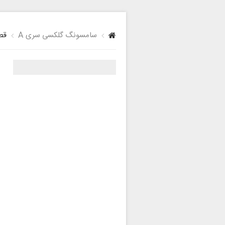
سامسونگ گلکسی سری A
قطع