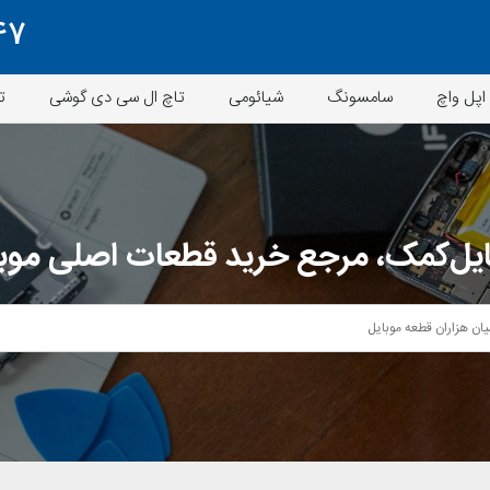
47
اپل واچ
سامسونگ
شیائومی
تاچ ال سی دی گوشی
ت
یل‌کمک، مرجع خرید قطعات اصلی موب