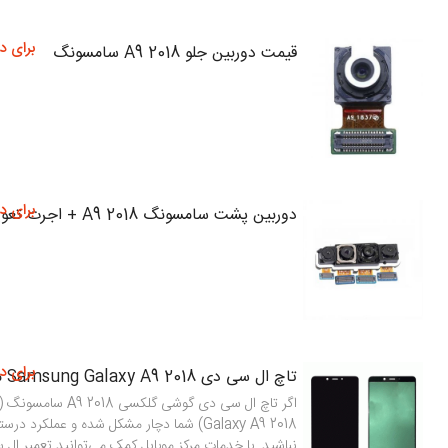
برای د
قیمت دوربین جلو A9 2018 سامسونگ
برای د
دوربین پشت سامسونگ A9 2018 + اجرت تعویض
برای د
تاچ ال سی دی Samsung Galaxy A9 2018 مدل SM-A920
Galaxy A9 2018) شما دچار مشکل شده و عملکرد د