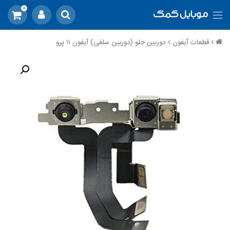
0
قطعات آیفون
دوربین جلو (دوربین سلفی) آیفون ۱۱ پرو