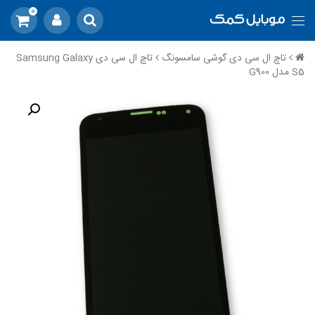
0
تاچ ال سی دی گوشی سامسونگ
تاچ ال سی دی Samsung Galaxy
S5 مدل G900