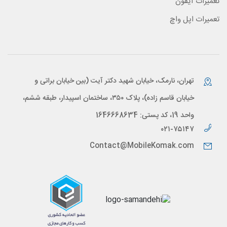
تعمیرات آیفون
تعمیرات اپل واچ
تهران، نارمک، خیابان شهید دکتر آیت (بین خیابان براتی و
خیابان قاسم زاده)، پلاک ۳۵۰، ساختمان اسپیدار، طبقه ششم،
واحد 19، کد پستی: 1646668634
۰۲۱-۷۵۱۴۷
Contact@MobileKomak.com