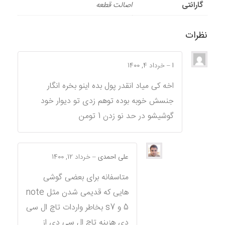
گارانتی
اصالت قطعه
نظرات
ا
–
خرداد 4, 1400
اخه کی میاد انقدر پول بده اینو بخره انگار
جنسش خوبه بوده توهم زدی تو دیوار خود
گوشیشو در حد نو زدن 1 تومن
علی احمدی
–
خرداد 12, 1400
متاسفانه برای بعضی گوشی
هایی که قدیمی شدن مثل note
5 و s7 بخاطر واردات تاچ ال سی
دی هزینه تاچ ال سی دی از