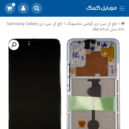
0
تاچ ال سی دی گوشی سامسونگ
تاچ ال سی دی Samsung Galaxy
A90 مدل SM-A908