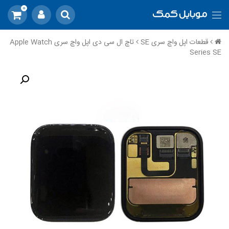
0
قطعات اپل واچ سری SE
تاچ ال سی دی اپل واچ سری Apple Watch
Series SE