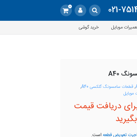
0
021-751
عمیرات موبایل
خرید گوشی
نگ A40
,
قطعات سامسونگ گلکسی A40
,
موبایل
رای دریافت قیمت
گیرید
جرت تعویض قطعه
است.