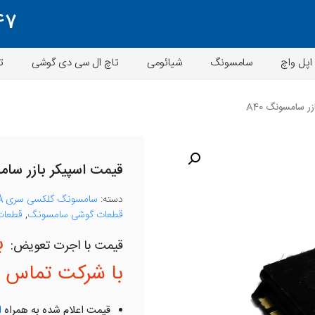
47
اپل واچ
سامسونگ
شیائومی
تاچ ال سی دی گوشی
ت
ر سامسونگ A40
قیمت اسپیکر بازر سامسو
دسته:
سامسونگ گلکسی سری A
قطعات گوشی سامسونگ
,
قطعات 
ب
با شرکت تماس ب
قیمت اعلام شده به همراه
ا