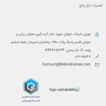
تعمیرات اپل واچ
تهران، نارمک، خیابان شهید دکتر آیت (بین خیابان براتی و
خیابان قاسم زاده)، پلاک ۳۵۰، ساختمان اسپیدار، طبقه ششم،
واحد 19، کد پستی: 1646668634
۰۲۱-۷۵۱۴۷
Contact@MobileKomak.com