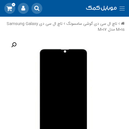
0
تاچ ال سی دی گوشی سامسونگ
تاچ ال سی دی Samsung Galaxy
M01s مدل M017