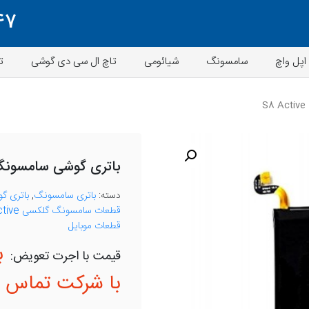
47
اپل واچ
سامسونگ
شیائومی
تاچ ال سی دی گوشی
ت
S
باتری گوشی سامسونگ  Active
دسته:
باتری سامسونگ
,
باتری گ
قطعات سامسونگ گلکسی S8 Active
قطعات موبایل
ب
با شرکت تماس ب