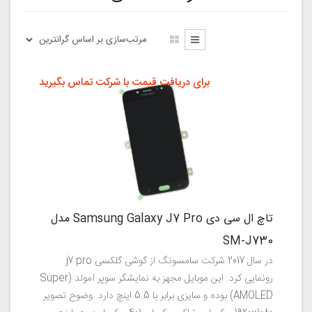
برای دریافت قیمت با شرکت تماس بگیرید
تاچ ال سی دی Samsung Galaxy J7 Pro مدل
SM-J730
در سال 2017 شرکت سامسونگ از گوشی گلکسی j7 pro
رونمایی کرد. این موبایل مجهز به نمایشگر سوپر آمولد (Super
AMOLED) بوده و سایزی برابر با 5.5 اینچ دارد. وضوح تصویر