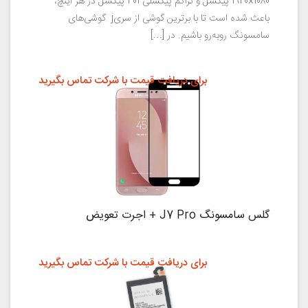
1080×1920 پیکسل و تراکم پیکسلی 401 پیکسل در هر اینچ،
باعث شده است تا با برترین گوشی از سریj گوشی‌های
سامسونگ روبه‌رو باشیم. در […]
برای دریافت قیمت با شرکت تماس بگیرید
گلس سامسونگ J7 Pro + اجرت تعویض
برای دریافت قیمت با شرکت تماس بگیرید