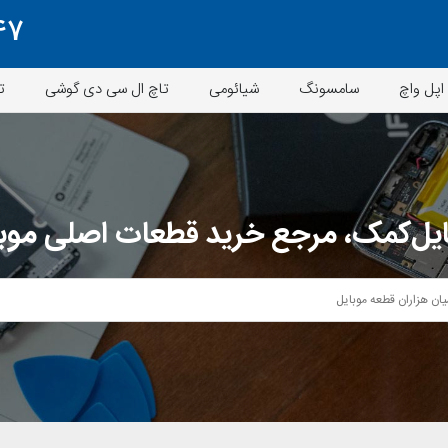
47
اپل واچ
سامسونگ
شیائومی
تاچ ال سی دی گوشی
ت
یل‌کمک، مرجع خرید قطعات اصلی موب