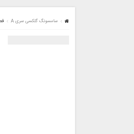
سامسونگ گلکسی سری A
قطع