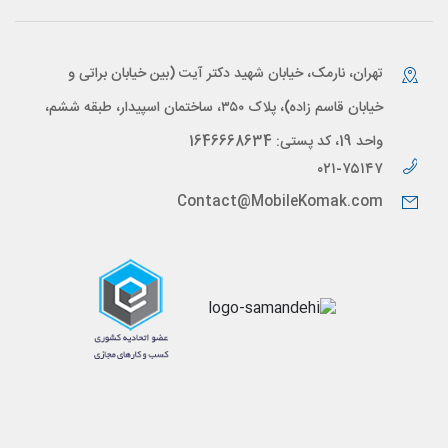
تهران، نارمک، خیابان شهید دکتر آیت (بین خیابان براتی و
خیابان قاسم زاده)، پلاک ۳۵۰، ساختمان اسپیدار، طبقه ششم،
واحد 19، کد پستی: 1646668634
۰۲۱-۷۵۱۴۷
Contact@MobileKomak.com