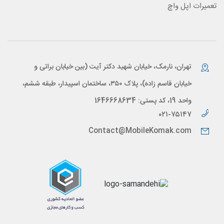
تعمیرات اپل واچ
تهران، نارمک، خیابان شهید دکتر آیت (بین خیابان براتی و
خیابان قاسم زاده)، پلاک ۳۵۰، ساختمان اسپیدار، طبقه ششم،
واحد 19، کد پستی: 1646668634
۰۲۱-۷۵۱۴۷
Contact@MobileKomak.com