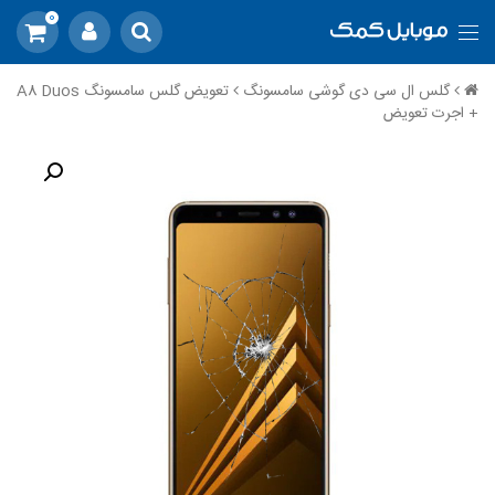
0
گلس ال سی دی گوشی سامسونگ
تعویض گلس سامسونگ A8 Duos
+ اجرت تعویض