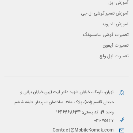
آموزش اپل
آموزش تعمیر گوشی ال جی
آموزش اندروید
تعمیرات گوشی سامسونگ
تعمیرات آیفون
تعمیرات اپل واچ
تهران، نارمک، خیابان شهید دکتر آیت (بین خیابان براتی و
خیابان قاسم زاده)، پلاک ۳۵۰، ساختمان اسپیدار، طبقه ششم،
واحد 19، کد پستی: 1646668634
۰۲۱-۷۵۱۴۷
Contact@MobileKomak.com