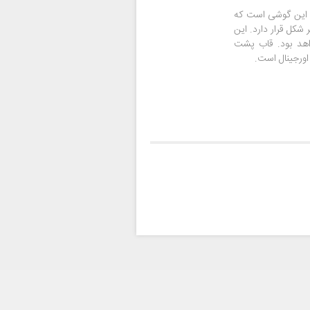
iPh) بخشی از بدنه این گوشی است که
کل قرار دارد. این
هد بود. قاب پشت