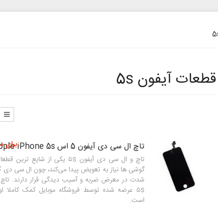
قطعات آیفون 5s
برای د
تاچ ال سی دی آیفون 5 اس Apple iPhone 5s
تاچ و ال سی دی آیفون ۵s یکی از شایع
گوشی ها نیاز به تعویض پیدا می‌کند، چون ال سی دی گ
شدت در معرض ضربه و آسیب دیدگی قرار دارند. تاچ 
۵s عرضه شده توسط فروشگاه موبایل کمک کاملا او
است.