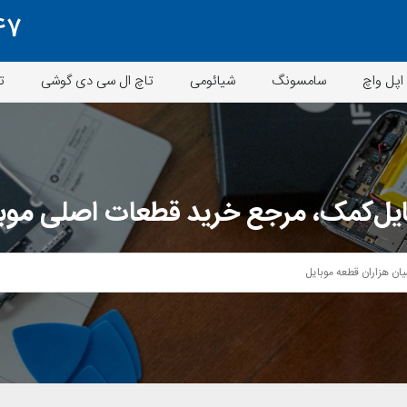
47
اپل واچ
سامسونگ
شیائومی
تاچ ال سی دی گوشی
ت
یل‌کمک، مرجع خرید قطعات اصلی موب