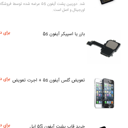
شد. دوربین پشت آیفون ۵s عرضه شده توسط
اورجینال و اصل است.
برای د
بازر یا اسپیکر آیفون 5s
برای د
تعویض گلس آیفون ۵s + اجرت تعویض
برای د
خرید قاب پشت آیفون ۵S اپل