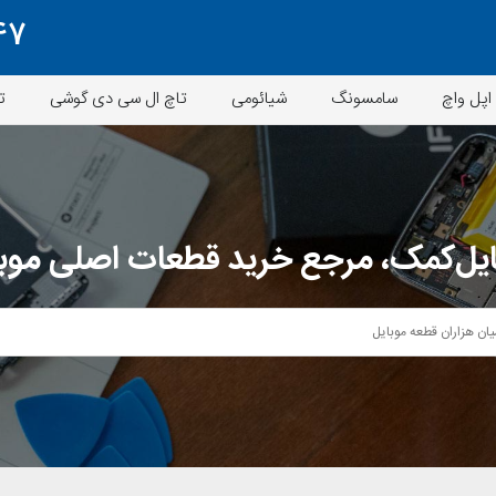
47
اپل واچ
سامسونگ
شیائومی
تاچ ال سی دی گوشی
ت
یل‌کمک، مرجع خرید قطعات اصلی موب