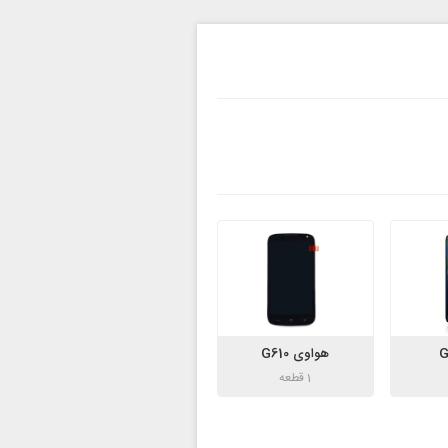
هواوی G610
1 قطعه