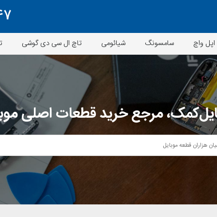
47
اپل واچ
سامسونگ
شیائومی
تاچ ال سی دی گوشی
ت
یل‌کمک، مرجع خرید قطعات اصلی موب