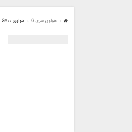
هواوی سری G
هواوی G700