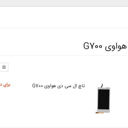
هواوی G700
برای د
تاچ ال سی دی هواوی G700