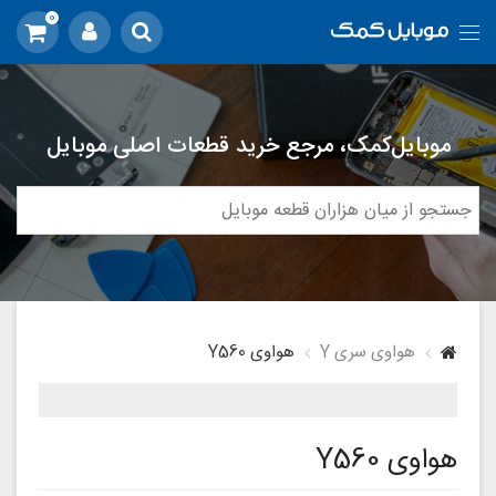
0
موبایل‌کمک، مرجع خرید قطعات اصلی موبایل
هواوی سری Y
هواوی Y560
هواوی Y560