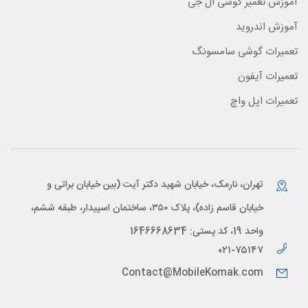
آموزش تعمیر گوشی ال جی
آموزش اندروید
تعمیرات گوشی سامسونگ
تعمیرات آیفون
تعمیرات اپل واچ
تهران، نارمک، خیابان شهید دکتر آیت (بین خیابان براتی و
خیابان قاسم زاده)، پلاک ۳۵۰، ساختمان اسپیدار، طبقه ششم،
واحد 19، کد پستی: 1646668634
۰۲۱-۷۵۱۴۷
Contact@MobileKomak.com