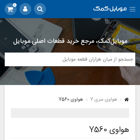
0
موبایل‌کمک، مرجع خرید قطعات اصلی موبایل
هواوی سری Y
هواوی Y560
هواوی Y560