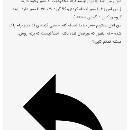
سوال من اینه آیا توی اینستاگرام محدودیت اد ممبر وجود داره؟
( من امروز ۶ تا ممبر اضافه کردم و کلاً گروه ٣٠~٣۵ تا ممبر داره. البته
گروه رو کس دیگه ای ساخته )
من الان نمیتونم ممبر جدید اضافه کنم – یعنی گزینه ی اد ممبر برام پاک
شده – نه اینطور که غیرفعال شده باشه، اصلاً نیست که بزنم روش.
میشه کمکم کنین؟