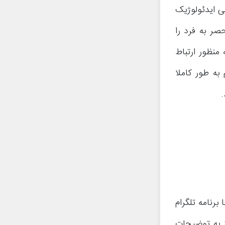
ی ایدئولوژیک
صر به فرد را
 منظور ارتباط
به طور کاملا
برنامه تلگرام
ز به توضیحات