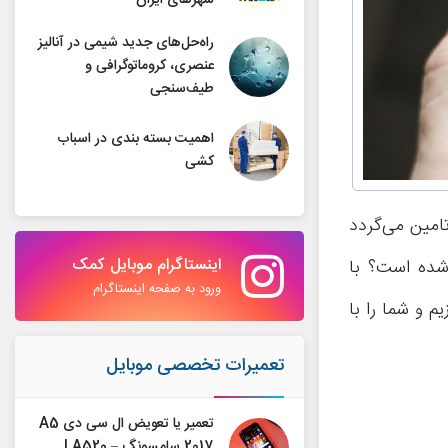
شهرهای ایران
راه‌حل‌های جدید شیمی در آنالیز
عنصری، کروماتوگرافی و
طیف‌سنجی
اهمیت بسته بندی در اسباب
کشی
امین می‌گردد
اینستاگرام موبایل کمک
 شده است؟ با
ورود به صفحه اینستاگرام
م و شما را با
تعمیرات تخصصی موبایل
تعمیر یا تعویض ال سی دی A5
2017 سامسونگ – A520 |