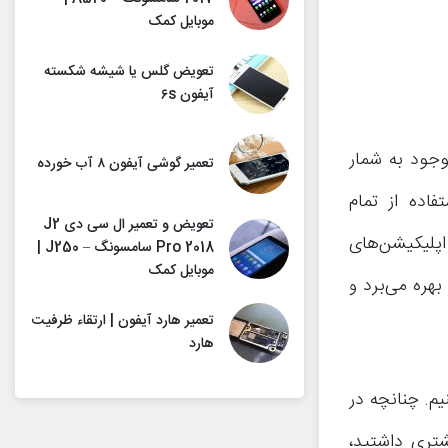
موبایل کمک
تعویض گلس یا شیشه شکسته
آیفون ۶s
وجود به شمار
تعمیر گوشی آیفون ۸ آب خورده
فاده از تمام
تعویض و تعمیر ال سی دی J2
اپلیکیشن‌های
Pro 2018 سامسونگ – J250 |
موبایل کمک
بهره می‌برد و
تعمیر هارد آیفون | ارتقاء ظرفیت
هارد
یم. چنانچه در
تری داشتید،