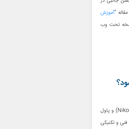
کیشن جانبی در
قاله “
آموزش
نسخه تحت وب
ود؟
تلگرام به صورت کلی توسط دو فرد اصلی با نام‌های نیکلای دورف (Nikolai Durov) و پاول
ائل فنی و تکنیکی