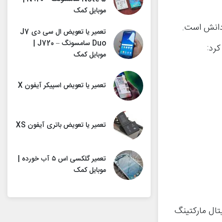
موبایل کمک
دانش است.
تعمیر یا تعویض ال سی دی J7
Duo سامسونگ – J720 |
رد:
موبایل کمک
تعمیر یا تعویض اسپیکر آیفون X
تعمیر یا تعویض باتری آیفون XS
تعمیر گلکسی اس ۵ آب خورده |
موبایل کمک
تال مارکتینگ