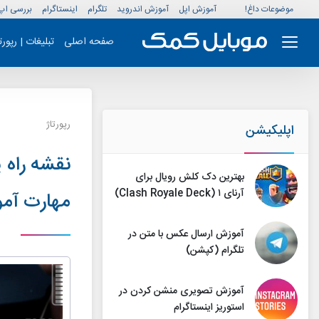
موضوعات داغ!
آموزش اپل
آموزش اندروید
تلگرام
اینستاگرام
بررسی اپ
صفحه اصلی
تبلیغات | رپور
رپورتاژ
اپلیکیشن
نقشه راه 
بهترین دک کلش رویال برای
آرنای ۱ (Clash Royale Deck)
مهارت آم
آموزش ارسال عکس با متن در
تلگرام (کپشن)
آموزش تصویری منشن کردن در
استوریز اینستاگرام