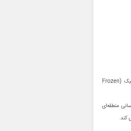
کارت Ice Spirit یا آیس اسپریت در آرنای 8 (Arena 8) یا فروزن پیک (Frozen
انی منطقه‌ای
 کند.