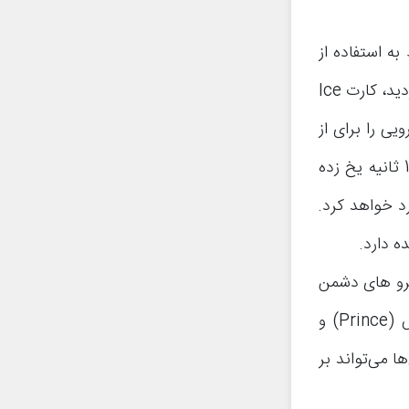
جاد می‌شود، مربوط به استفاده از
آن در کنار هاگ رایدر (Hog Rider) است. زمانی که هاگ رایدر را پیاده کردید، کارت Ice
یی را برای از
بین بردن هاگ رایدر پیاده کند، توسط آیس اسپریت برای مدت زمان 1.5 ثانیه یخ زده
د خواهد کرد.
 دارد.
فاصله 2.5 مربع به سمت نیرو های دشمن
پرتاب کند، بنابراین یک کارت ضد مناسب برای حالت شارژ بودن پرنس (Prince) و
 آن‌ها می‌تواند بر