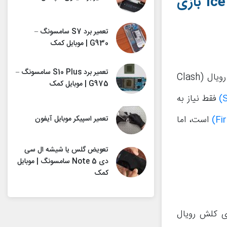
Ice
بازی
تعمیر برد S7 سامسونگ –
G930 | موبایل کمک
تعمیر برد S10 Plus سامسونگ –
کارت Ice Spirit یا آیس اسپریت یکی از کم هزینه‌ترین کارت های بازی کلش رویال (Clash
G975 | موبایل کمک
فقط نیاز به
تعمیر اسپیکر موبایل آیفون
است، اما
تعویض گلس یا شیشه ال سی
دی Note 5 سامسونگ | موبایل
کمک
آیس اسپریت در بازی کلش رویال