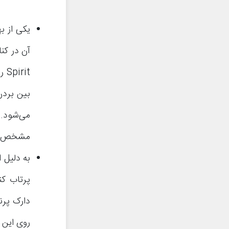
it
می‌شود. 
مشخص است
روی این س