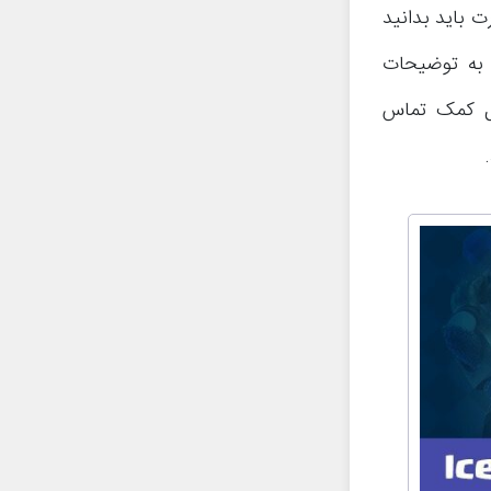
کارت باید بدانید
 به توضیحات
یل کمک تماس