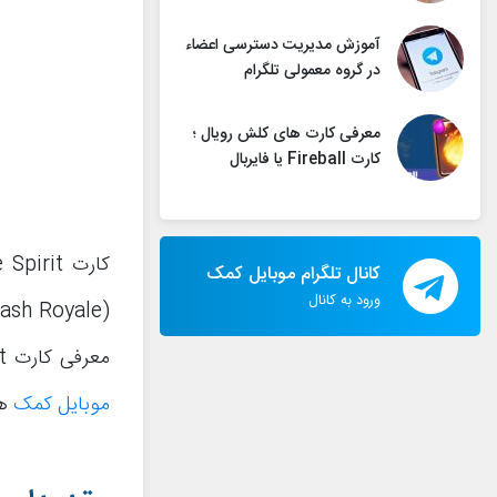
آموزش مدیریت دسترسی اعضاء
در گروه معمولی تلگرام
معرفی کارت های کلش رویال ؛
کارت Fireball یا فایربال
کانال تلگرام موبایل کمک
ورود به کانال
معرفی کارت Ice Spirit یا آیس اسپریت کلش رویال (Clash Royale) بپردازیم. بنابراین با
موبایل کمک
هم