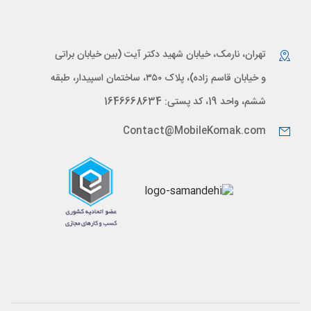
تهران، نارمک، خیابان شهید دکتر آیت (بین خیابان براتی
و خیابان قاسم زاده)، پلاک ۳۵۰، ساختمان اسپیدار، طبقه
ششم، واحد 19، کد پستی: 1646668634
Contact@MobileKomak.com