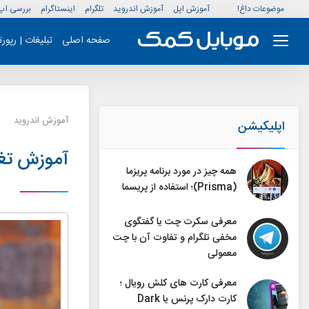
موضوعات داغ!
آموزش اپل
آموزش اندروید
تلگرام
اینستاگرام
بررسی اپ
صفحه اصلی
تبلیغات | رپور
آموزش اندروید
اپلیکیشن
آموزش تغی
همه چیز در مورد برنامه پریزما
(Prisma)؛ استفاده از پریسما
معرفی سکرت چت یا گفتگوی
مخفی تلگرام و تفاوت آن با چت
معمولی
معرفی کارت های کلش رویال ؛
کارت دارک پرنس یا Dark