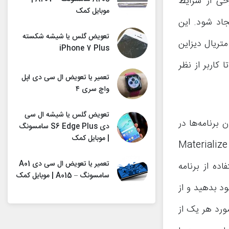
خی از شرایط
موبایل کمک
جاد شود. این
تعویض گلس یا شیشه شکسته
تریال دیزاین
iPhone 7 Plus
 کاربر از نظر
تعمیر یا تعویض ال سی دی اپل
واچ سری ۴
تعویض گلس یا شیشه ال سی
برنامه‌ها در
دی S6 Edge Plus سامسونگ
| موبایل کمک
دستگاه‌های اندرویدی را به شما عزیزان معرفی کنیم. اپلیکیشن مورد استفاده Materialize
تعمیر یا تعویض ال سی دی A01
ده از برنامه
سامسونگ – A015 | موبایل کمک
ود بدهید و از
ورد هر یک از