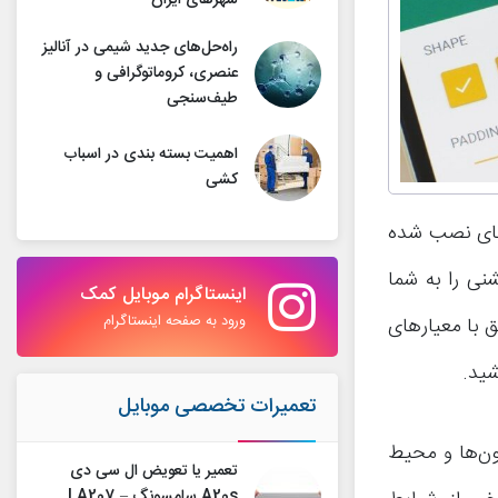
شهرهای ایران
راه‌حل‌های جدید شیمی در آنالیز
عنصری، کروماتوگرافی و
طیف‌سنجی
اهمیت بسته بندی در اسباب
کشی
ه‌های نصب شده
نی را به شما
اینستاگرام موبایل کمک
ورود به صفحه اینستاگرام
ق با معیارهای
ید.
تعمیرات تخصصی موبایل
ون‌ها و محیط
تعمیر یا تعویض ال سی دی
A20s سامسونگ – A207 |